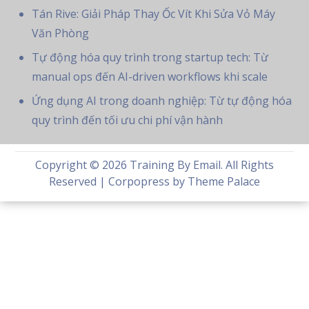
Tán Rive: Giải Pháp Thay Ốc Vít Khi Sửa Vỏ Máy
Văn Phòng
Tự động hóa quy trình trong startup tech: Từ
manual ops đến AI-driven workflows khi scale
Ứng dụng AI trong doanh nghiệp: Từ tự động hóa
quy trình đến tối ưu chi phí vận hành
Copyright © 2026
Training By Email
. All Rights
Reserved | Corpopress by
Theme Palace