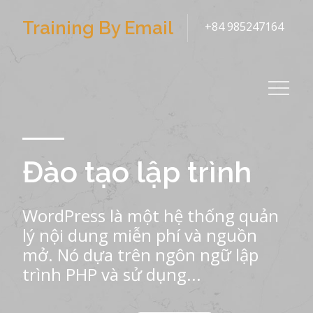
Skip
Training By Email
+84 985247164
to
content
Đào tạo lập trình
WordPress là một hệ thống quản
lý nội dung miễn phí và nguồn
mở. Nó dựa trên ngôn ngữ lập
trình PHP và sử dụng...