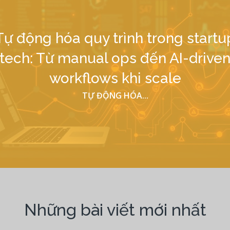
Tự động hóa quy trình trong startu
tech: Từ manual ops đến AI-drive
workflows khi scale
TỰ ĐỘNG HÓA...
Những bài viết mới nhất