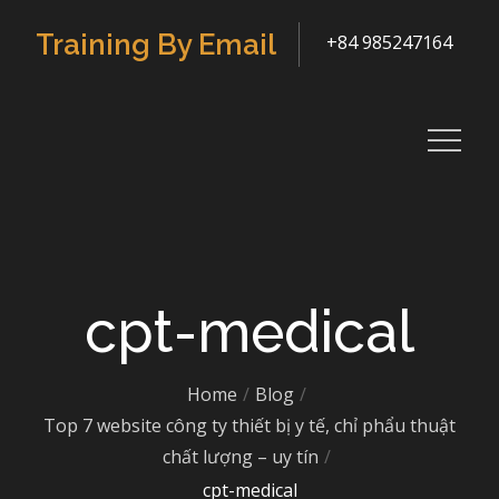
Skip
Training By Email
+84 985247164
to
content
cpt-medical
Home
Blog
Top 7 website công ty thiết bị y tế, chỉ phẩu thuật
chất lượng – uy tín
cpt-medical