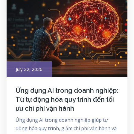
Posted
July 22, 2026
on
Ứng dụng AI trong doanh nghiệp:
Từ tự động hóa quy trình đến tối
ưu chi phí vận hành
Ứng dụng AI trong doanh nghiệp giúp tự
động hóa quy trình, giảm chi phí vận hành và