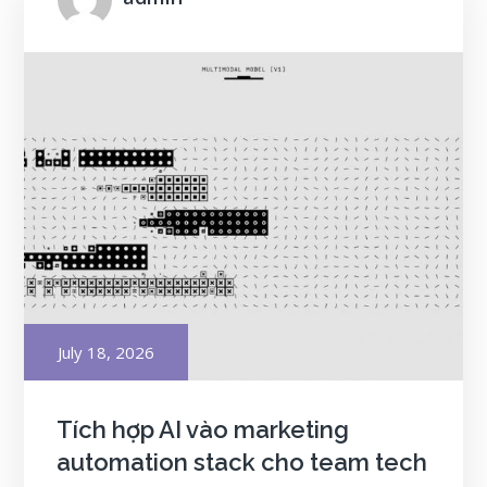
Posted
July 18, 2026
on
Tích hợp AI vào marketing
automation stack cho team tech