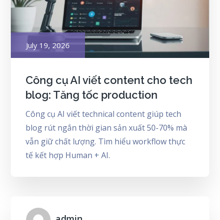
Posted
July 19, 2026
on
Công cụ AI viết content cho tech
blog: Tăng tốc production
Công cụ AI viết technical content giúp tech
blog rút ngắn thời gian sản xuất 50-70% mà
vẫn giữ chất lượng. Tìm hiểu workflow thực
tế kết hợp Human + AI.
admin