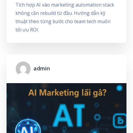
Tích hợp AI vào marketing automation stack
không cần rebuild từ đầu. Hướng dẫn kỹ
thuật theo từng bước cho team tech muốn
tối ưu ROI.
admin