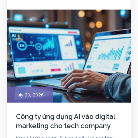
Posted
July 20, 2026
on
Công ty ứng dụng AI vào digital
marketing cho tech company
Công ty ứng dụng AI vào digital marketing