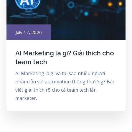
Posted
July 17, 2026
on
AI Marketing là gì? Giải thích cho
team tech
AI Marketing là gì và tại sao nhiều người
nhầm lẫn với automation thông thường? Bài
viết giải thích rõ cho cả team tech lẫn
marketer.