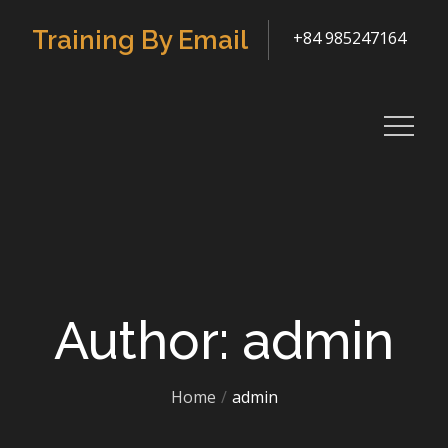
Skip
Training By Email
+84 985247164
to
content
Author:
admin
Home
admin