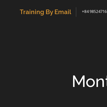
Skip
to
Training By Email
+84 98524716
content
Mon