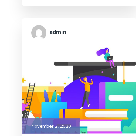
admin
Posted
November 2, 2020
on