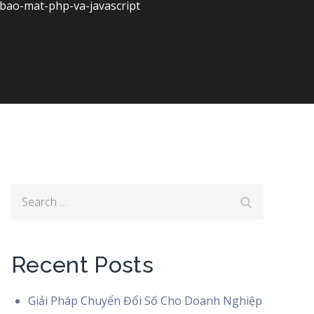
bao-mat-php-va-javascript
Search
Search
for:
Recent Posts
Giải Pháp Chuyển Đổi Số Cho Doanh Nghiệp