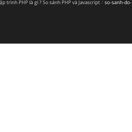
p trình PHP là gì ? So sánh PHP và Javascript
so-sanh-do-
à Javascript
so-sanh-do-bao-mat-php-va-javascript