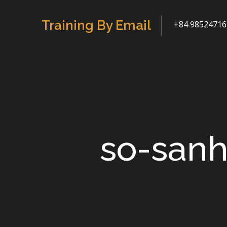
Skip
to
Training By Email
+84 98524716
content
so-san