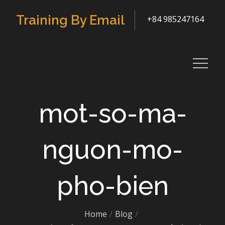
Skip
Training By Email
+84 985247164
to
content
mot-so-ma-
nguon-mo-
pho-bien
Home
Blog