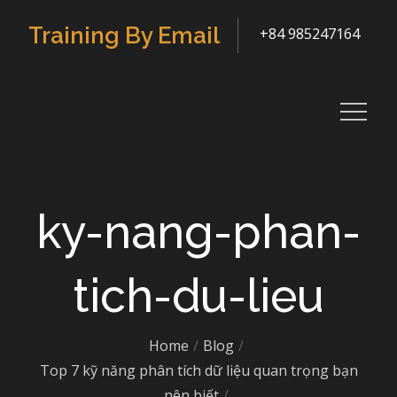
Skip
Training By Email
+84 985247164
to
content
ky-nang-phan-
tich-du-lieu
Home
Blog
Top 7 kỹ năng phân tích dữ liệu quan trọng bạn
nên biết