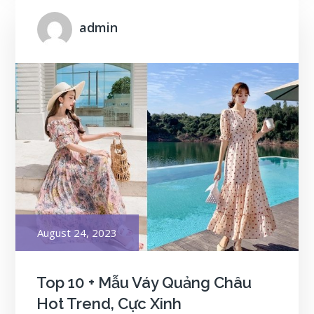
admin
Posted
August 24, 2023
on
Top 10 + Mẫu Váy Quảng Châu
Hot Trend, Cực Xinh