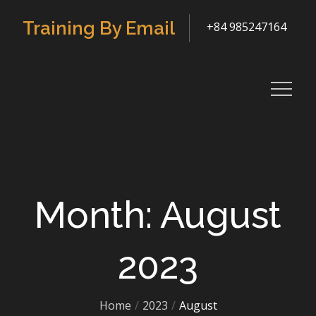
Skip
Training By Email
+84 985247164
to
content
Month: August
2023
Home
2023
August