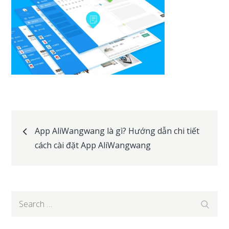
Post
App AliWangwang là gì? Hướng dẫn chi tiết
cách cài đặt App AliWangwang
navigation
Search
Search
for: