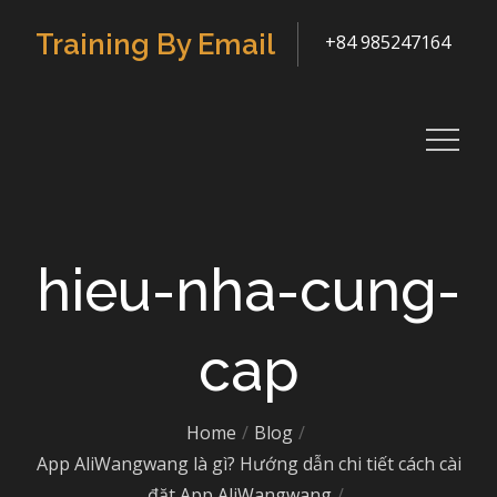
Skip
Training By Email
+84 985247164
to
content
hieu-nha-cung-
cap
Home
Blog
App AliWangwang là gì? Hướng dẫn chi tiết cách cài
đặt App AliWangwang