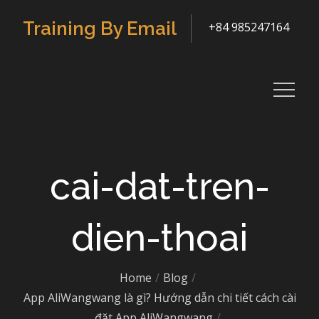
Skip
Training By Email
+84 985247164
to
content
cai-dat-tren-
dien-thoai
Home
Blog
App AliWangwang là gì? Hướng dẫn chi tiết cách cài
đặt App AliWangwang