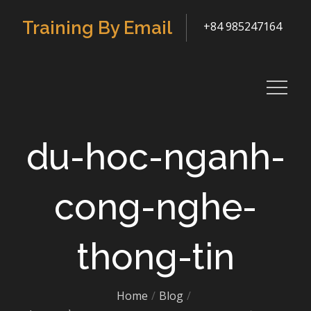
Skip
Training By Email
+84 985247164
to
content
du-hoc-nganh-
cong-nghe-
thong-tin
Home
Blog