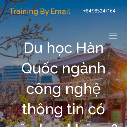
Skip
Training By Email
+84 985247164
to
content
Du học Hàn
Quốc ngành
công nghệ
thông tin có