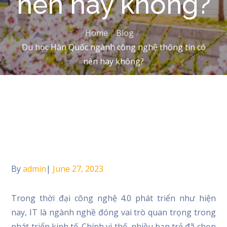
nên hay không?
Home
Blog
Du học Hàn Quốc ngành công nghệ thông tin có
nên hay không?
Home
Blog
Du học Hàn Quốc ngành công nghệ thông tin có nên hay
không?
By
admin
Posted
June 27, 2023
on
Trong thời đại công nghệ 4.0 phát triển như hiện
nay, IT là ngành nghề đóng vai trò quan trọng trong
phát triển kinh tế. Chính vì thế, nhiều bạn trẻ đã chọn