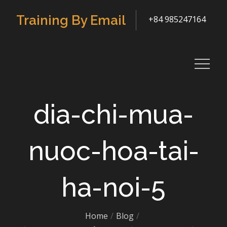
Skip
Training By Email
+84 985247164
to
content
dia-chi-mua-
nuoc-hoa-tai-
ha-noi-5
Home
Blog