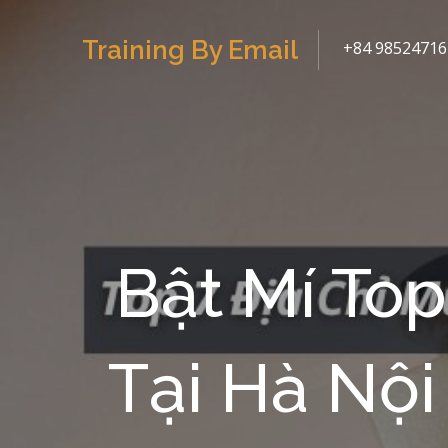
Skip
to
Training By Email
+84 98524716
content
Bật Mí To
Tại Hà Nội