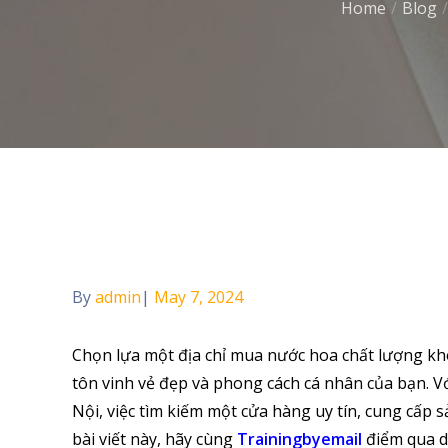
Home
Blog
Home
Blog
Bật Mí Top 7 Địa Chỉ Mua Nước Hoa Tại Hà N
By
admin
Posted
May 7, 2024
on
Chọn lựa một địa chỉ mua nước hoa chất lượng kh
tôn vinh vẻ đẹp và phong cách cá nhân của bạn. 
Nội, việc tìm kiếm một cửa hàng uy tín, cung cấp
bài viết này, hãy cùng
Trainingbyemail
điểm qua d