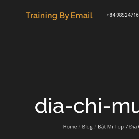
Skip
to
Training By Email
+84 98524716
content
dia-chi-m
Home
Blog
Bật Mí Top 7 Địa