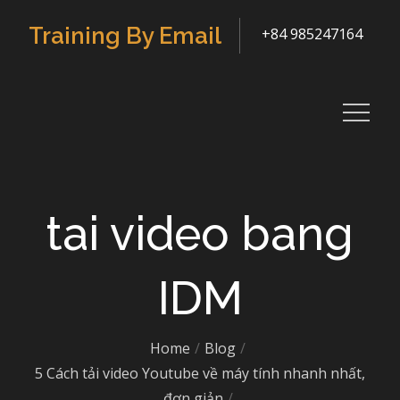
Skip
Training By Email
+84 985247164
to
content
tai video bang
IDM
Home
Blog
5 Cách tải video Youtube về máy tính nhanh nhất,
đơn giản