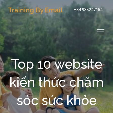
Skip
Training By Email
+84 985247164
to
content
Top 10 website
kiến thức chăm
sóc sức khỏe