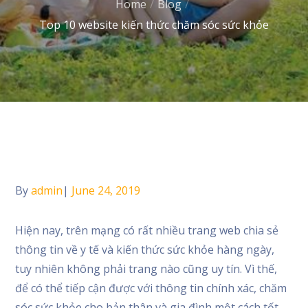
Home
Blog
Top 10 website kiến thức chăm sóc sức khỏe
Home
Blog
Top 10 website kiến thức chăm sóc sức khỏe
By
admin
Posted
June 24, 2019
on
Hiện nay, trên mạng có rất nhiều trang web chia sẻ
thông tin về y tế và kiến thức sức khỏe hàng ngày,
tuy nhiên không phải trang nào cũng uy tín. Vì thế,
để có thể tiếp cận được với thông tin chính xác, chăm
sóc sức khỏe cho bản thân và gia đình một cách tốt