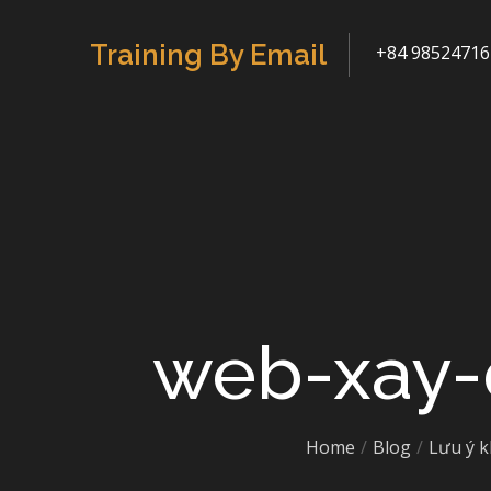
Skip
to
Training By Email
+84 98524716
content
web-xay-
Home
Blog
Lưu ý k