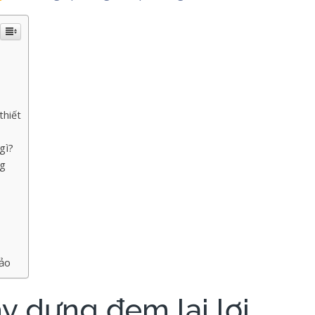
thiết
gì?
ng
ảo
y dựng đem lại lợi