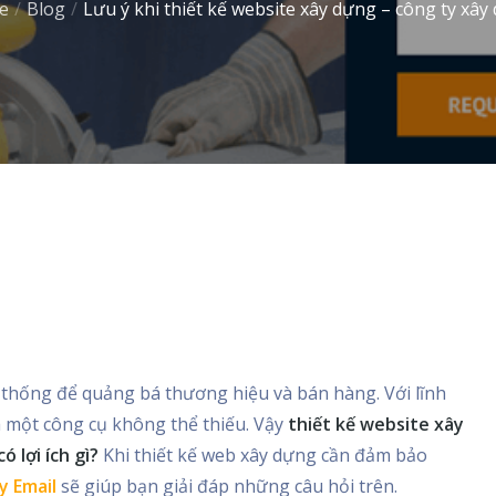
e
Blog
Lưu ý khi thiết kế website xây dựng – công ty xây
y xây dựng
 thống để quảng bá thương hiệu và bán hàng. Với lĩnh
à một công cụ không thể thiếu. Vậy
thiết kế website xây
 lợi ích gì?
Khi thiết kế web xây dựng cần đảm bảo
y Email
sẽ giúp bạn giải đáp những câu hỏi trên.