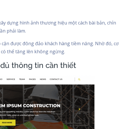
ây dựng hình ảnh thương hiệu một cách bài bản, chỉn
cần phải làm.
iếp cận được đông đảo khách hàng tiềm năng. Nhờ đó, cơ
 có thể tăng lên không ngừng.
ủ thông tin cần thiết