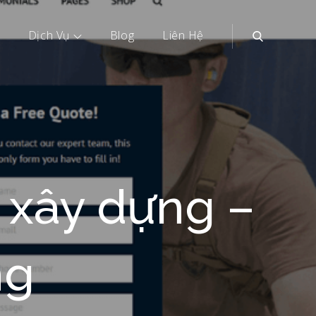
Dịch Vụ
Blog
Liên Hệ
e xây dựng –
ng