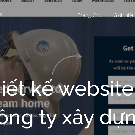
4
Trang Chủ
Giới thiệu
hiết kế websit
ông ty xây dự