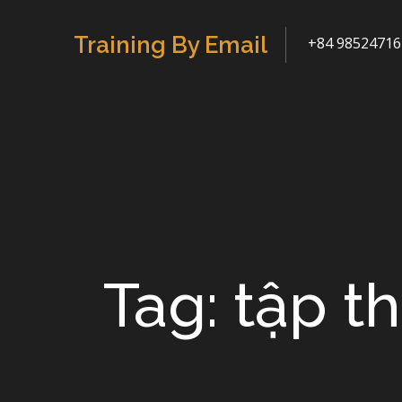
Skip
to
Training By Email
+84 98524716
content
Tag: tập t