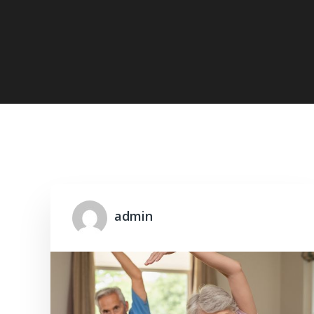
Home
tập thể dục cho người cao tuổi
admin