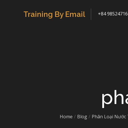
Skip
to
Training By Email
+84 98524716
content
ph
Home
Blog
Phân Loại Nước 