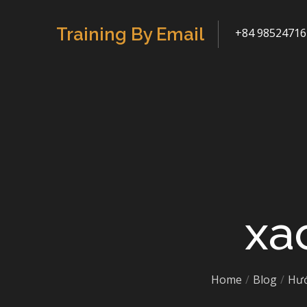
Skip
to
Training By Email
+84 98524716
content
xa
Home
Blog
Hướ