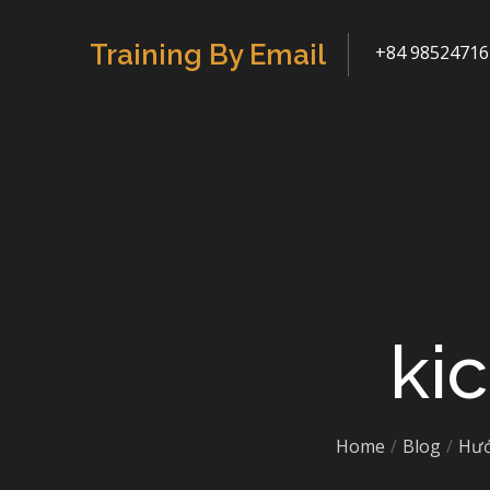
Skip
to
Training By Email
+84 98524716
content
ki
Home
Blog
Hướ