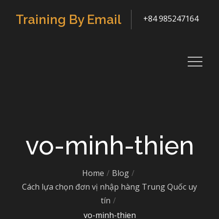
Skip
Training By Email
+84 985247164
to
content
vo-minh-thien
Home
Blog
Cách lựa chọn đơn vị nhập hàng Trung Quốc uy
tín
vo-minh-thien