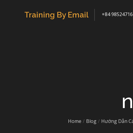
Skip
to
Training By Email
+84 98524716
content
n
Home
Blog
Hướng Dẫn Cá