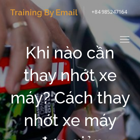
Skip
Training By Email
+84 985247164
to
content
Khi nào cần
thay nhớt xe
máy? Cách thay
nhớt xe máy