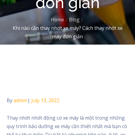
đơn giản
Home
Blog
Khi nào cần thay nhớt xe máy? Cách thay nhớt xe
máy đơn giản
Home
Blog
Khi nào cần thay nhớt xe máy? Cách thay nhớt xe máy đơn
giản
By
admin
Posted
July 13, 2022
on
Thay nhớt nhớt động cơ xe máy là một trong những
quy trình bảo dưỡng xe máy cần thiết nhất mà bạn có
thể tự thực hiện. Dù bất kỳ phương tiện nào, ô tô, xe