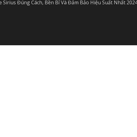
Sirius Đúng Cách, Bền Bỉ Và Đảm Bảo Hiệu Suất Nhất 202
 Bền Bỉ Và Đảm Bảo Hiệu Suất Nhất 2024
kiem-tra-he-th