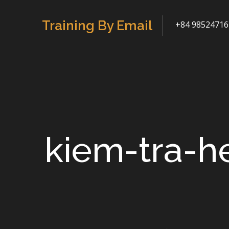
Skip
to
Training By Email
+84 98524716
content
kiem-tra-h