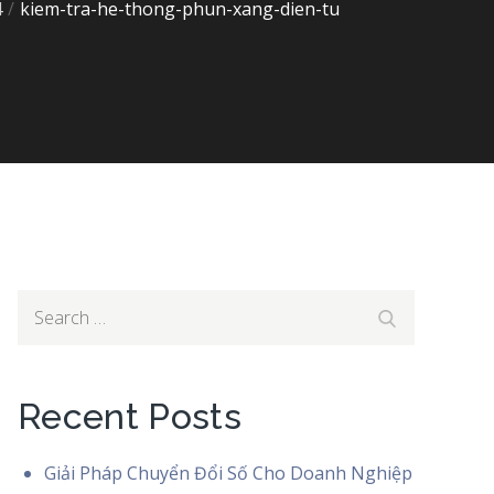
4
kiem-tra-he-thong-phun-xang-dien-tu
ong-phun-xang-dien-tu
Search
Search
for:
Recent Posts
Giải Pháp Chuyển Đổi Số Cho Doanh Nghiệp