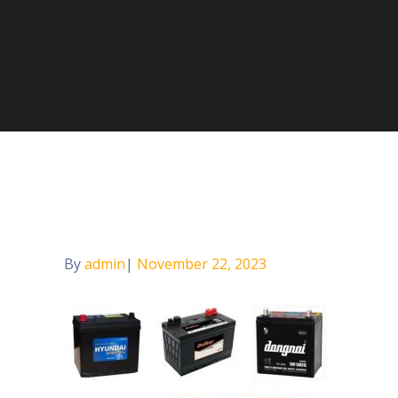
Home
Blog
Tổng Hợp 7 Loại Ắc Quy Ô Tô Tốt Nhất Trê
By
admin
Posted
November 22, 2023
on