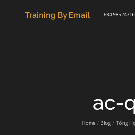
Skip
to
Training By Email
+84 98524716
content
ac-q
Home
Blog
Tổng Hợ