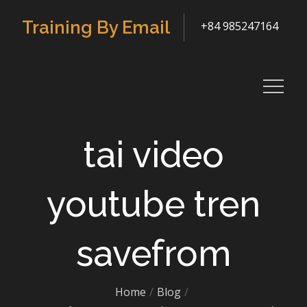
Skip
Training By Email
+84 985247164
to
content
tai video
youtube tren
savefrom
Home
Blog