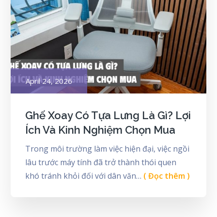
Posted
April 24, 2026
on
Ghế Xoay Có Tựa Lưng Là Gì? Lợi
Ích Và Kinh Nghiệm Chọn Mua
Trong môi trường làm việc hiện đại, việc ngồi
lâu trước máy tính đã trở thành thói quen
khó tránh khỏi đối với dân văn…
( Đọc thêm )