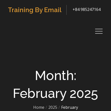
Skip
Training By Email
+84 985247164
to
content
Month:
February 2025
Home
2025
February