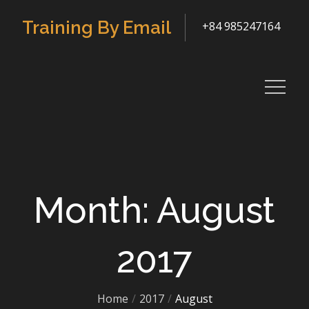
Skip
Training By Email
+84 985247164
to
content
Month: August
2017
Home
2017
August