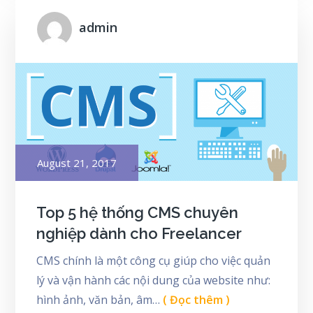
admin
Posted
August 21, 2017
on
Top 5 hệ thống CMS chuyên
nghiệp dành cho Freelancer
CMS chính là một công cụ giúp cho việc quản
lý và vận hành các nội dung của website như:
hình ảnh, văn bản, âm…
( Đọc thêm )