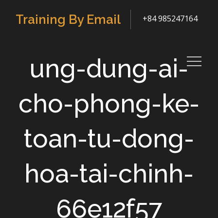
Skip
Training By Email
+84 985247164
to
content
ung-dung-ai-
cho-phong-ke-
toan-tu-dong-
hoa-tai-chinh-
66e12f57