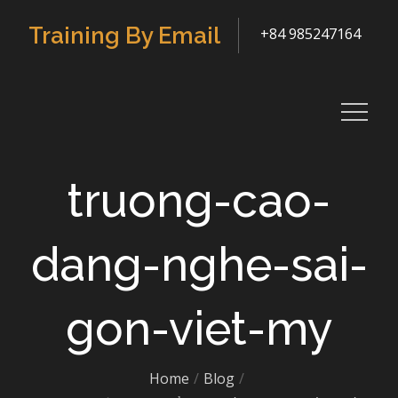
Skip
Training By Email
+84 985247164
to
content
truong-cao-
dang-nghe-sai-
gon-viet-my
Home
Blog