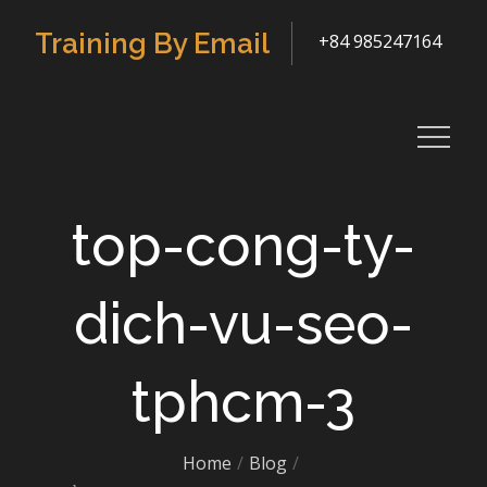
Skip
Training By Email
+84 985247164
to
content
top-cong-ty-
dich-vu-seo-
tphcm-3
Home
Blog