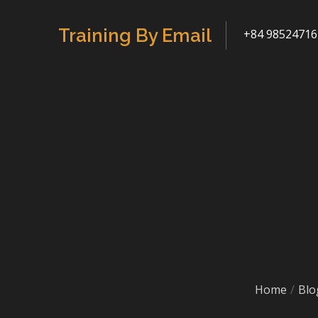
Skip
to
Training By Email
+84 98524716
content
Home
Blo