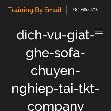
Skip
Training By Email
+84 985247164
to
content
dich-vu-giat-
ghe-sofa-
chuyen-
nghiep-tai-tkt-
company