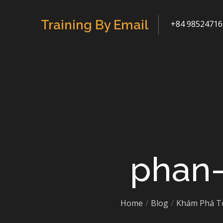
Skip
to
Training By Email
+84 98524716
content
phan
Home
Blog
Khám Phá T