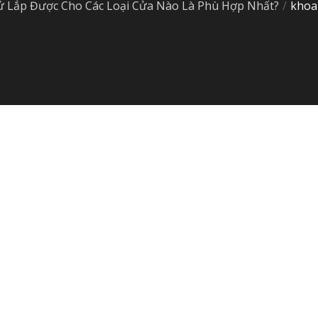
ử Lắp Được Cho Các Loại Cửa Nào Là Phù Hợp Nhất?
khoa
ửa Nào Là Phù Hợp Nhất?
khoa-dien-tu-lap-duoc-cho-cua