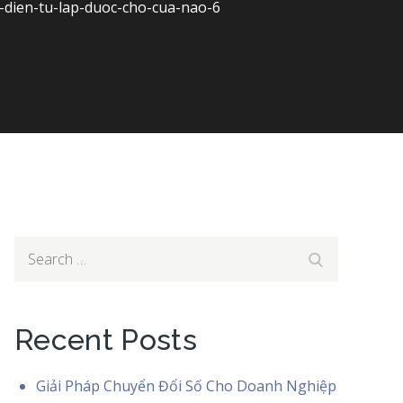
-dien-tu-lap-duoc-cho-cua-nao-6
-nao-6
Search
Search
for:
Recent Posts
Giải Pháp Chuyển Đổi Số Cho Doanh Nghiệp