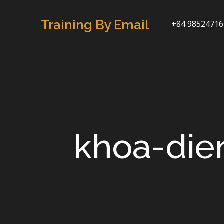
Skip
to
Training By Email
+84 98524716
content
khoa-die