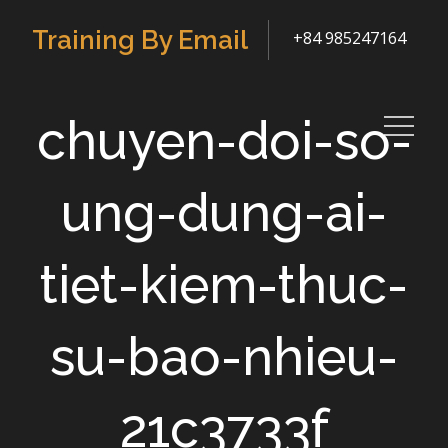
Skip
Training By Email
+84 985247164
to
content
chuyen-doi-so-
ung-dung-ai-
tiet-kiem-thuc-
su-bao-nhieu-
21c3733f