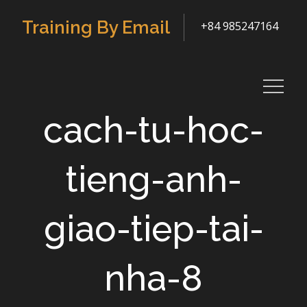
Skip
Training By Email
+84 985247164
to
content
cach-tu-hoc-
tieng-anh-
giao-tiep-tai-
nha-8