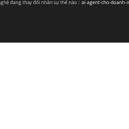
 nghệ đang thay đổi nhân sự thế nào
ai-agent-cho-doanh-
nhân sự thế nào
ai-agent-cho-doanh-nghiep-spa-chot-don