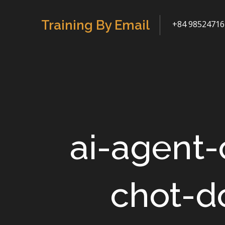
Skip
to
Training By Email
+84 98524716
content
ai-agent
chot-d