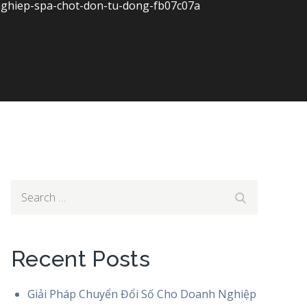
nghiep-spa-chot-don-tu-dong-fb07c07a
-tu-dong-fb07c07a
Search
Search
for:
Recent Posts
Giải Pháp Chuyển Đổi Số Cho Doanh Nghiệp