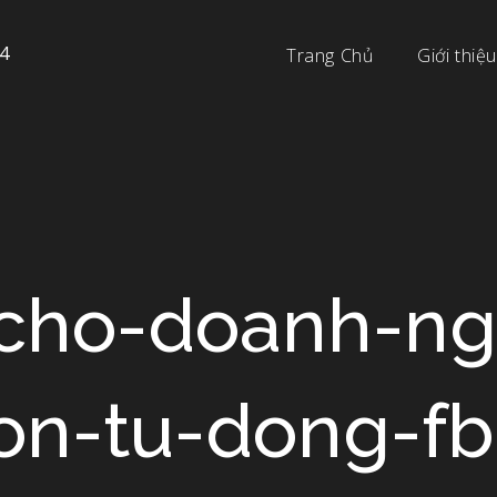
4
Trang Chủ
Giới thiệu
-cho-doanh-ng
on-tu-dong-f