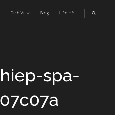
Dịch Vụ
Blog
Liên Hệ
hiep-spa-
b07c07a