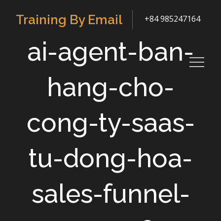
Skip
Training By Email
+84 985247164
to
content
ai-agent-ban-
hang-cho-
cong-ty-saas-
tu-dong-hoa-
sales-funnel-