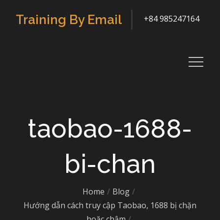
Skip
Training By Email
+84 985247164
to
content
taobao-1688-
bi-chan
Home
Blog
Hướng dẫn cách truy cập Taobao, 1688 bị chặn
hoặc chậm